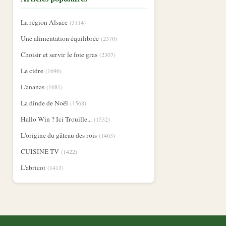
La région Alsace
(3114)
Une alimentation équilibrée
(2370)
Choisir et servir le foie gras
(2307)
Le cidre
(1696)
L'ananas
(1681)
La dinde de Noël
(1568)
Hallo Win ? Ici Trouille...
(1532)
L'origine du gâteau des rois
(1463)
CUISINE TV
(1422)
L'abricot
(1413)