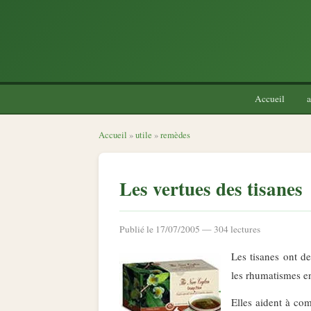
Accueil
a
Accueil
»
utile
»
remèdes
Les vertues des tisanes
Publié le 17/07/2005 — 304 lectures
Les tisanes ont de
les rhumatismes en 
Elles aident à com