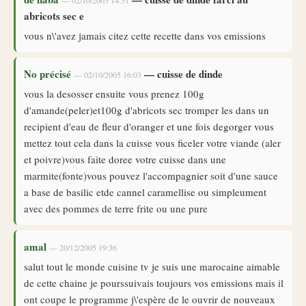
— 02/10/2005 14:51
abricots sec e
vous n\'avez jamais citez cette recette dans vos emissions
No précisé
— cuisse de dinde
— 02/10/2005 16:03
vous la desosser ensuite vous prenez 100g
d'amande(peler)et100g d'abricots sec tromper les dans un
recipient d'eau de fleur d'oranger et une fois degorger vous
mettez tout cela dans la cuisse vous ficeler votre viande (aler
et poivre)vous faite doree votre cuisse dans une
marmite(fonte)vous pouvez l'accompagnier soit d'une sauce
a base de basilic etde cannel caramellise ou simpleument
avec des pommes de terre frite ou une pure
amal
— 20/12/2005 19:36
salut tout le monde cuisine tv je suis une marocaine aimable
de cette chaine je pourssuivais toujours vos emissions mais il
ont coupe le programme j\'espère de le ouvrir de nouveaux