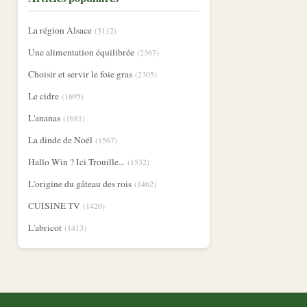
La région Alsace
(3112)
Une alimentation équilibrée
(2367)
Choisir et servir le foie gras
(2305)
Le cidre
(1695)
L'ananas
(1681)
La dinde de Noël
(1567)
Hallo Win ? Ici Trouille...
(1532)
L'origine du gâteau des rois
(1462)
CUISINE TV
(1420)
L'abricot
(1413)