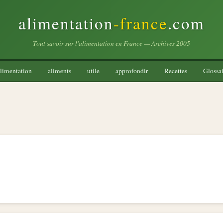
alimentation
-france
.com
Tout savoir sur l'alimentation en France — Archives 2005
limentation
aliments
utile
approfondir
Recettes
Glossai