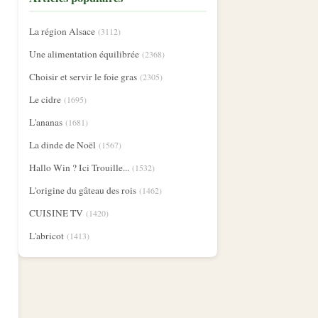
La région Alsace
(3112)
Une alimentation équilibrée
(2368)
Choisir et servir le foie gras
(2305)
Le cidre
(1695)
L'ananas
(1681)
La dinde de Noël
(1567)
Hallo Win ? Ici Trouille...
(1532)
L'origine du gâteau des rois
(1462)
CUISINE TV
(1420)
L'abricot
(1413)