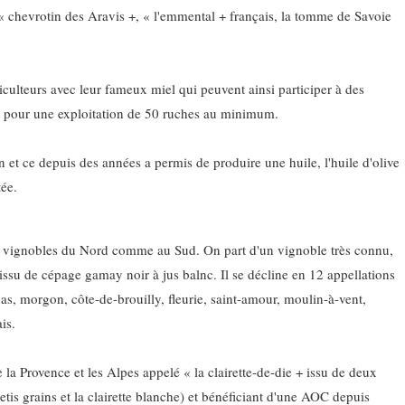
 « chevrotin des Aravis +, « l'emmental + français, la tomme de Savoie
iculteurs avec leur fameux miel qui peuvent ainsi participer à des
e pour une exploitation de 50 ruches au minimum.
on et ce depuis des années a permis de produire une huile, l'huile d'olive
tée.
x vignobles du Nord comme au Sud. On part d'un vignoble très connu,
 issu de cépage gamay noir à jus balnc. Il se décline en 12 appellations
énas, morgon, côte-de-brouilly, fleurie, saint-amour, moulin-à-vent,
is.
la Provence et les Alpes appelé « la clairette-de-die + issu de deux
tis grains et la clairette blanche) et bénéficiant d'une AOC depuis