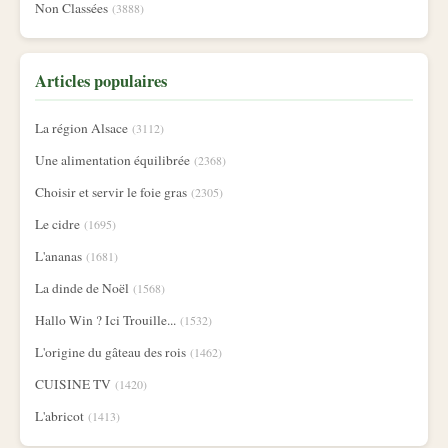
Non Classées
(3888)
Articles populaires
La région Alsace
(3112)
Une alimentation équilibrée
(2368)
Choisir et servir le foie gras
(2305)
Le cidre
(1695)
L'ananas
(1681)
La dinde de Noël
(1568)
Hallo Win ? Ici Trouille...
(1532)
L'origine du gâteau des rois
(1462)
CUISINE TV
(1420)
L'abricot
(1413)