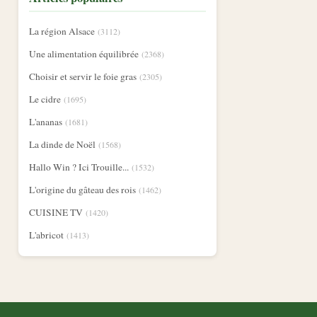
La région Alsace
(3112)
Une alimentation équilibrée
(2368)
Choisir et servir le foie gras
(2305)
Le cidre
(1695)
L'ananas
(1681)
La dinde de Noël
(1568)
Hallo Win ? Ici Trouille...
(1532)
L'origine du gâteau des rois
(1462)
CUISINE TV
(1420)
L'abricot
(1413)