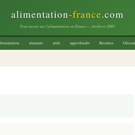
alimentation
-france
.com
Tout savoir sur l'alimentation en France — Archives 2005
limentation
aliments
utile
approfondir
Recettes
Glossai