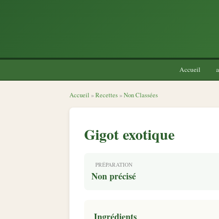
Accueil
a
Accueil
»
Recettes
»
Non Classées
Gigot exotique
PRÉPARATION
Non précisé
Ingrédients