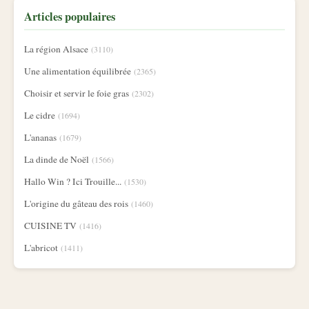
Articles populaires
La région Alsace
(3110)
Une alimentation équilibrée
(2365)
Choisir et servir le foie gras
(2302)
Le cidre
(1694)
L'ananas
(1679)
La dinde de Noël
(1566)
Hallo Win ? Ici Trouille...
(1530)
L'origine du gâteau des rois
(1460)
CUISINE TV
(1416)
L'abricot
(1411)