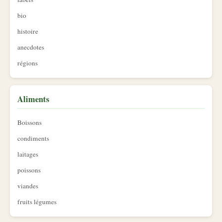
bio
histoire
anecdotes
régions
Aliments
Boissons
condiments
laitages
poissons
viandes
fruits légumes