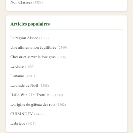
Non Classées
(3888)
Articles populaires
La région Alsace
(3112)
Une alimentation équilibrée
(2369)
Choisir et servir le foie gras
(2306)
Le cidre
(1696)
L'ananas
(1681)
La dinde de Noël
(1568)
Hallo Win ? Ici Trouille...
(1532)
L'origine du gâteau des rois
(1462)
CUISINE TV
(1422)
L'abricot
(1413)