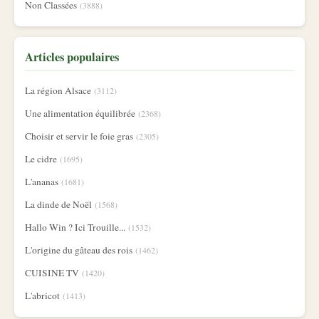
Non Classées
(3888)
Articles populaires
La région Alsace
(3112)
Une alimentation équilibrée
(2368)
Choisir et servir le foie gras
(2305)
Le cidre
(1695)
L'ananas
(1681)
La dinde de Noël
(1568)
Hallo Win ? Ici Trouille...
(1532)
L'origine du gâteau des rois
(1462)
CUISINE TV
(1420)
L'abricot
(1413)