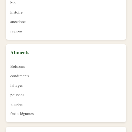
bio
histoire
anecdotes
régions
Aliments
Boissons
condiments
laitages
poissons
viandes
fruits légumes