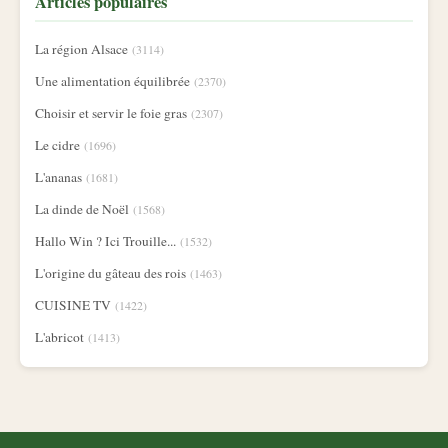
Articles populaires
La région Alsace
(3114)
Une alimentation équilibrée
(2370)
Choisir et servir le foie gras
(2307)
Le cidre
(1696)
L'ananas
(1681)
La dinde de Noël
(1568)
Hallo Win ? Ici Trouille...
(1532)
L'origine du gâteau des rois
(1463)
CUISINE TV
(1422)
L'abricot
(1413)