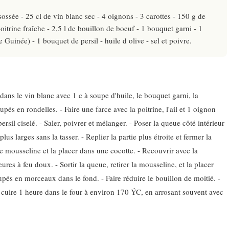
ssée - 25 cl de vin blanc sec - 4 oignons - 3 carottes - 150 g de
oitrine fraîche - 2,5 l de bouillon de boeuf - 1 bouquet garni - 1
 Guinée) - 1 bouquet de persil - huile d olive - sel et poivre.
dans le vin blanc avec 1 c à soupe d'huile, le bouquet garni, la
pés en rondelles. - Faire une farce avec la poitrine, l'ail et 1 oignon
ersil ciselé. - Saler, poivrer et mélanger. - Poser la queue côté intérieur
lus larges sans la tasser. - Replier la partie plus étroite et fermer la
 mousseline et la placer dans une cocotte. - Recouvrir avec la
res à feu doux. - Sortir la queue, retirer la mousseline, et la placer
upés en morceaux dans le fond. - Faire réduire le bouillon de moitié. -
e cuire 1 heure dans le four à environ 170 ÝC, en arrosant souvent avec