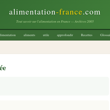
alimentation
-france
.com
Tout savoir sur l'alimentation en France — Archives 2005
limentation
aliments
utile
approfondir
Recettes
Glossai
ée