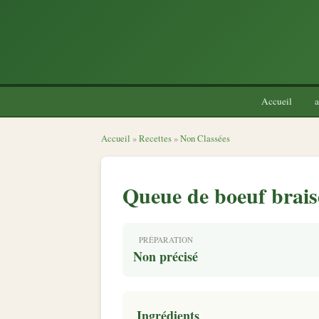
Accueil
a
Accueil
»
Recettes
»
Non Classées
Queue de boeuf brais
PRÉPARATION
Non précisé
Ingrédients