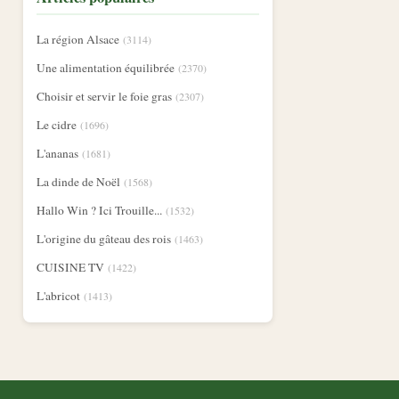
La région Alsace
(3114)
Une alimentation équilibrée
(2370)
Choisir et servir le foie gras
(2307)
Le cidre
(1696)
L'ananas
(1681)
La dinde de Noël
(1568)
Hallo Win ? Ici Trouille...
(1532)
L'origine du gâteau des rois
(1463)
CUISINE TV
(1422)
L'abricot
(1413)