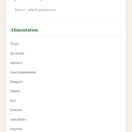
Source : pukall-premiersite
Alimentation
Vous
diversite
métiers
fonctionnement
dangers
labels
bio
histoire
anecdotes
régions