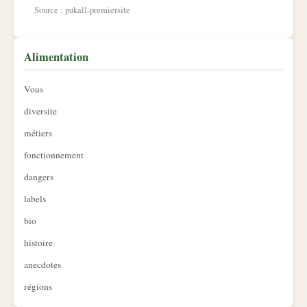
Source : pukall-premiersite
Alimentation
Vous
diversite
métiers
fonctionnement
dangers
labels
bio
histoire
anecdotes
régions