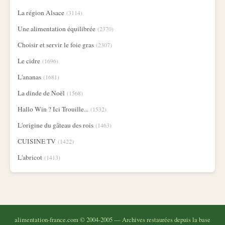
La région Alsace
(3114)
Une alimentation équilibrée
(2370)
Choisir et servir le foie gras
(2307)
Le cidre
(1696)
L'ananas
(1681)
La dinde de Noël
(1568)
Hallo Win ? Ici Trouille...
(1532)
L'origine du gâteau des rois
(1463)
CUISINE TV
(1422)
L'abricot
(1413)
alimentation-france.com © 2004-2005 — Archives restaurées depuis la base