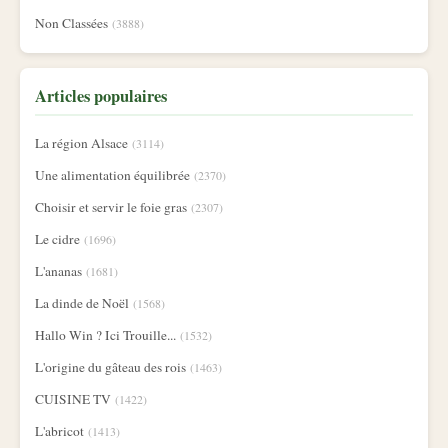
Non Classées
(3888)
Articles populaires
La région Alsace
(3114)
Une alimentation équilibrée
(2370)
Choisir et servir le foie gras
(2307)
Le cidre
(1696)
L'ananas
(1681)
La dinde de Noël
(1568)
Hallo Win ? Ici Trouille...
(1532)
L'origine du gâteau des rois
(1463)
CUISINE TV
(1422)
L'abricot
(1413)