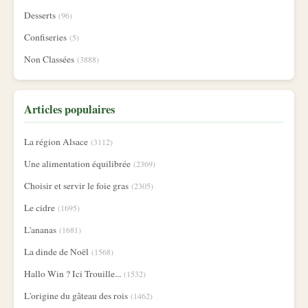
Desserts
(96)
Confiseries
(5)
Non Classées
(3888)
Articles populaires
La région Alsace
(3112)
Une alimentation équilibrée
(2369)
Choisir et servir le foie gras
(2305)
Le cidre
(1695)
L'ananas
(1681)
La dinde de Noël
(1568)
Hallo Win ? Ici Trouille...
(1532)
L'origine du gâteau des rois
(1462)