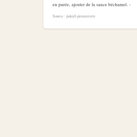
en purée, ajouter de la sauce béchamel. -
Source : pukall-premiersite