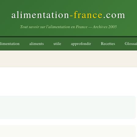
alimentation
-france
.com
Tout savoir sur l'alimentation en France — Archives 2005
limentation
aliments
utile
approfondir
Recettes
Glossai