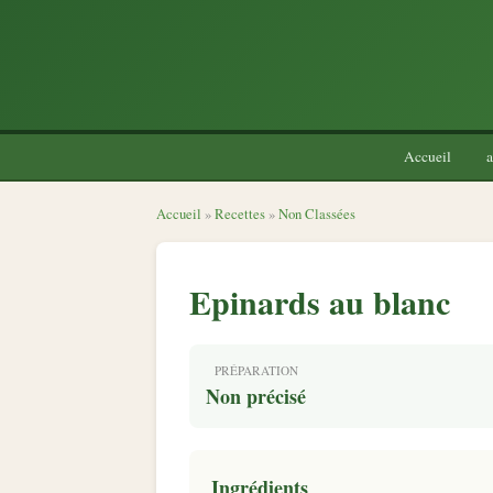
Accueil
a
Accueil
»
Recettes
»
Non Classées
Epinards au blanc
PRÉPARATION
Non précisé
Ingrédients