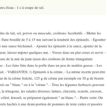
tres d'eau - 1 c à soupe de sel.
itre de lait, sel, poivre ou muscade, croûtons: facultatifs. - Mettre les
- Faire bouillir de 5 à 15 mn suivant la tendreté des épinards. - Egoutter
e une sauce béchamel. - Ajouter les épinards à la sauce, ajouter de la
nt, laisser mijoter quelques mn. - Verser dans un plat creux et servir. -
dans de la mie de pain rassis des croûtons de forme triangulaire
. - Les faire frire dans la poêle dans un peu de matière grasse. - Les
chaud. - VARIANTES: 1) Epinards à la crème. - La même recette peut-être
ar de la crème fraîche, 125 g de crème par exemple ou 30 g de beurre
rés au " blanc " ou à la "crème ". - Tous les légumes herbacés peuvent
 la tétragone, les salades diverses: laitues, chicorée, scarole, cresson,
te, céleri, fenouil, se préparent également " au blanc ". - Purée verte: On
erts hachés à une demi-portion de pommes de terre cuites et passées