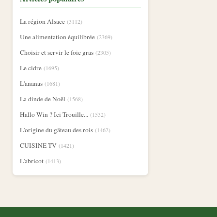
La région Alsace
(3112)
Une alimentation équilibrée
(2369)
Choisir et servir le foie gras
(2305)
Le cidre
(1695)
L'ananas
(1681)
La dinde de Noël
(1568)
Hallo Win ? Ici Trouille...
(1532)
L'origine du gâteau des rois
(1462)
CUISINE TV
(1421)
L'abricot
(1413)