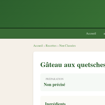
Accueil
a
Accueil
»
Recettes
»
Non Classées
Gâteau aux quetsche
PRÉPARATION
Non précisé
Ingrédients