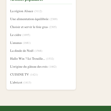
La région Alsace
(3112)
Une alimentation équilibrée
(2369)
Choisir et servir le foie gras
(2305)
Le cidre
(1695)
L'ananas
(1681)
La dinde de Noël
(1568)
Hallo Win ? Ici Trouille...
(1532)
L'origine du gâteau des rois
(1462)
CUISINE TV
(1421)
L'abricot
(1413)