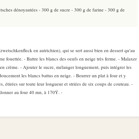
etsches dénoyautées - 300 g de sucre - 300 g de farine - 300 g de
wetschkenfleck en autrichien), qui se sert aussi bien en dessert qu'au
 fouettée. - Battre les blancs des oeufs en neige très ferme. - Malaxer
 en crème. - Ajouter le sucre, mélanger longuement, puis intégrer les
 doucement les blancs battus en neige. - Beurrer un plat à four et y
es, étirées sur toute leur longueur et striées de six coups de couteau. -
donner au four 40 mn, à 170Ý. -