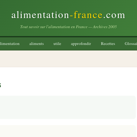
alimentation
-france
.com
Tout savoir sur l'alimentation en France — Archives 2005
limentation
aliments
utile
approfondir
Recettes
Glossai
s