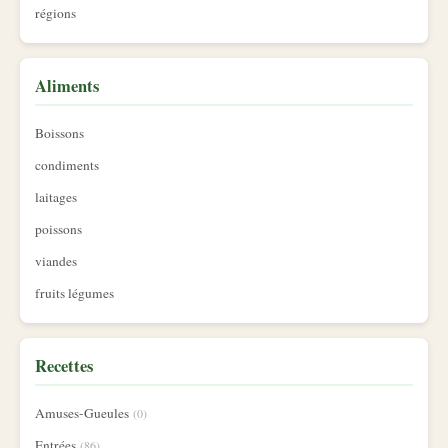
régions
Aliments
Boissons
condiments
laitages
poissons
viandes
fruits légumes
Recettes
Amuses-Gueules
(0)
Entrées
(86)