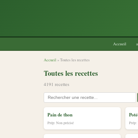
Accueil
a
Accueil
» Toutes les recettes
Toutes les recettes
4191 recettes
Pain de thon
Poté
Prép: Non précisé
Prép: