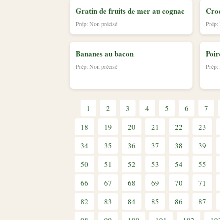
Gratin de fruits de mer au cognac
Croq
Prép: Non précisé
Prép:
Bananes au bacon
Poir
Prép: Non précisé
Prép:
1
2
3
4
5
6
7
18
19
20
21
22
23
34
35
36
37
38
39
50
51
52
53
54
55
66
67
68
69
70
71
82
83
84
85
86
87