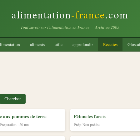
alimentation
-france
.com
Tout savoir sur l'alimentation en France — Archives 2005
limentation
aliments
utile
approfondir
Recettes
Glossai
Chercher
e aux pommes de terre
Pétoncles farcis
 Preparation : 20 mn
Prép: Non précisé