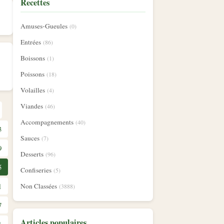
Recettes
Amuses-Gueules
(0)
Entrées
(86)
Boissons
(1)
Poissons
(18)
Volailles
(4)
Viandes
(46)
Accompagnements
(40)
3
Sauces
(7)
9
Desserts
(96)
5
Confiseries
(5)
1
Non Classées
(3888)
7
Articles populaires