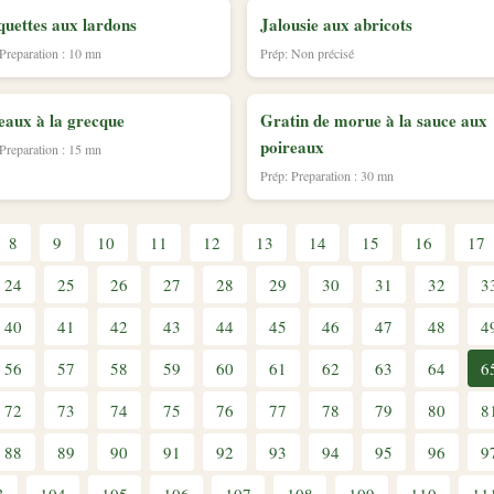
uettes aux lardons
Jalousie aux abricots
 Preparation : 10 mn
Prép: Non précisé
eaux à la grecque
Gratin de morue à la sauce aux
poireaux
 Preparation : 15 mn
Prép: Preparation : 30 mn
8
9
10
11
12
13
14
15
16
17
24
25
26
27
28
29
30
31
32
3
40
41
42
43
44
45
46
47
48
4
56
57
58
59
60
61
62
63
64
6
72
73
74
75
76
77
78
79
80
8
88
89
90
91
92
93
94
95
96
9