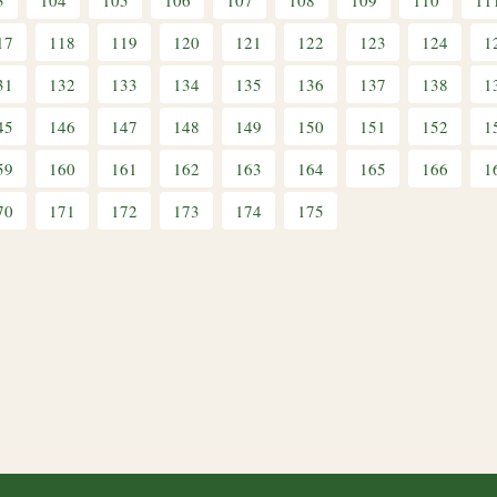
3
104
105
106
107
108
109
110
11
17
118
119
120
121
122
123
124
1
31
132
133
134
135
136
137
138
1
45
146
147
148
149
150
151
152
1
59
160
161
162
163
164
165
166
1
70
171
172
173
174
175