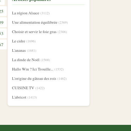
1
25
La région Alsace
(3112)
39
Une alimentation équilibrée
(2369)
Choisir et servir le foie gras
(2306)
53
Le cidre
(1696)
67
L'ananas
(1681)
La dinde de Noël
(1568)
Hallo Win ? Ici Trouille...
(1532)
L'origine du gâteau des rois
(1462)
CUISINE TV
(1422)
L'abricot
(1413)