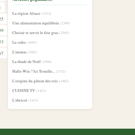
1
La région Alsace
(3112)
25
Une alimentation équilibrée
(2369)
39
Choisir et servir le foie gras
(2305)
53
Le cidre
(1695)
L'ananas
(1681)
67
La dinde de Noël
(1568)
Hallo Win ? Ici Trouille...
(1532)
L'origine du gâteau des rois
(1462)
CUISINE TV
(1421)
L'abricot
(1413)