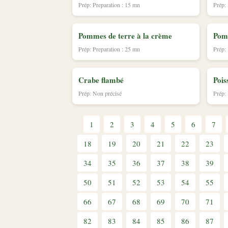
Prép: Preparation : 15 mn
Prép:
Pommes de terre à la crème
Pomm
Prép: Preparation : 25 mn
Prép:
Crabe flambé
Pois
Prép: Non précisé
Prép:
1
2
3
4
5
6
7
18
19
20
21
22
23
34
35
36
37
38
39
50
51
52
53
54
55
66
67
68
69
70
71
82
83
84
85
86
87