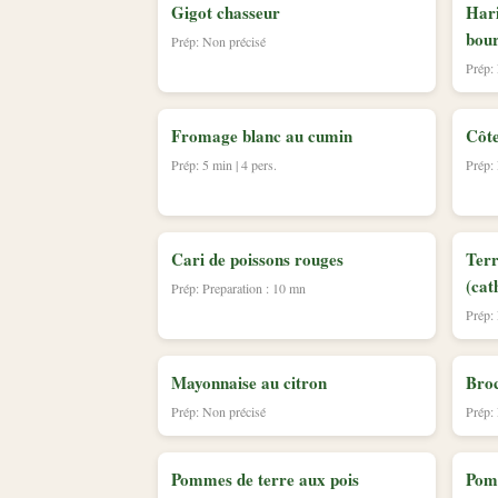
Gigot chasseur
Hari
bou
Prép: Non précisé
Prép:
Fromage blanc au cumin
Côte
Prép: 5 min | 4 pers.
Prép:
Cari de poissons rouges
Terr
(cat
Prép: Preparation : 10 mn
Prép:
Mayonnaise au citron
Broc
Prép: Non précisé
Prép:
Pommes de terre aux pois
Pomm