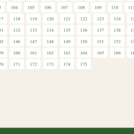
3
104
105
106
107
108
109
110
11
17
118
119
120
121
122
123
124
1
31
132
133
134
135
136
137
138
1
45
146
147
148
149
150
151
152
1
59
160
161
162
163
164
165
166
1
70
171
172
173
174
175