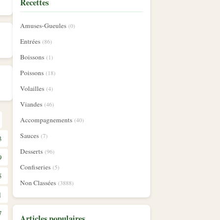
Recettes
Amuses-Gueules
(0)
Entrées
(86)
Boissons
(1)
Poissons
(18)
Volailles
(4)
Viandes
(46)
Accompagnements
(40)
Sauces
(7)
3
Desserts
(96)
9
Confiseries
(5)
5
Non Classées
(3888)
1
7
Articles populaires