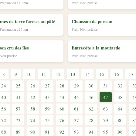
 Preparation : 10 mn
Prép: Non précisé
es de terre farcies au pâté
Chausson de poisson
 Preparation : 15 mn
Prép: Non précisé
son cru des îles
Entrecôte à la moutarde
 Non précisé
Prép: Non précisé
8
9
10
11
12
13
14
15
16
17
24
25
26
27
28
29
30
31
32
3
40
41
42
43
44
45
46
47
48
4
56
57
58
59
60
61
62
63
64
6
72
73
74
75
76
77
78
79
80
8
88
89
90
91
92
93
94
95
96
9