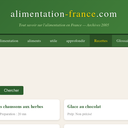
alimentation
-france
.com
Tout savoir sur l'alimentation en France — Archives 2005
limentation
aliments
utile
approfondir
Recettes
Glossai
Chercher
ts chaussons aux herbes
Glace au chocolat
 Preparation : 20 mn
Prép: Non précisé