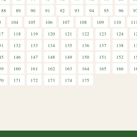
88
89
90
91
92
93
94
95
96
9
3
104
105
106
107
108
109
110
11
17
118
119
120
121
122
123
124
1
31
132
133
134
135
136
137
138
1
45
146
147
148
149
150
151
152
1
59
160
161
162
163
164
165
166
1
70
171
172
173
174
175