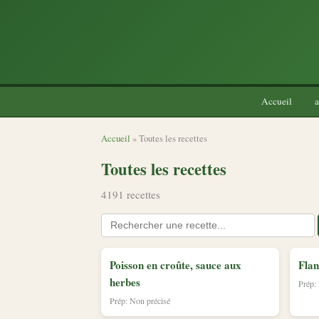
Accueil
a
Accueil
» Toutes les recettes
Toutes les recettes
4191 recettes
Poisson en croûte, sauce aux
Flan
herbes
Prép:
Prép: Non précisé