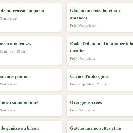
 de marcassin au porto
Gâteau au chocolat et aux
amandes
 Non précisé
Prép: Non précisé
erin aux fraises
Poulet frit au miel à la sauce à l
menthe
10 min | 8 / 10 pers.
Prép: Non précisé
eau aux pommes
Caviar d'aubergines
 Non précisé
Prép: Preparation : 25 mn
che au saumon fumé
Oranges givrées
 Non précisé
Prép: Non précisé
 de génisse au bacon
Gâteau aux noisettes et au