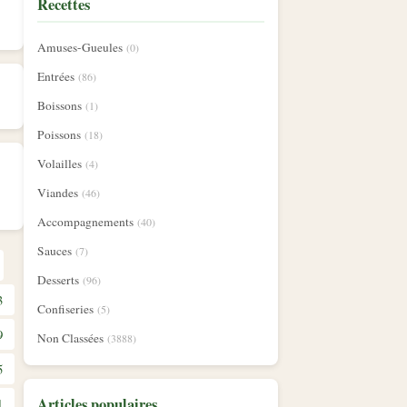
Recettes
Amuses-Gueules
(0)
Entrées
(86)
Boissons
(1)
Poissons
(18)
Volailles
(4)
Viandes
(46)
Accompagnements
(40)
Sauces
(7)
Desserts
(96)
3
Confiseries
(5)
9
Non Classées
(3888)
5
Articles populaires
1