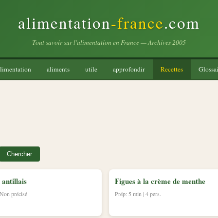
alimentation
-france
.com
Tout savoir sur l'alimentation en France — Archives 2005
limentation
aliments
utile
approfondir
Recettes
Glossai
Chercher
 antillais
Figues à la crème de menthe
 Non précisé
Prép: 5 min | 4 pers.