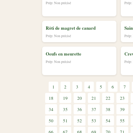
Prép: Non précisé
Prép:
Rôti de magret de canard
Sain
Prép: Non précisé
Prép:
Oeufs en meurette
Crev
Prép: Non précisé
Prép:
1
2
3
4
5
6
7
18
19
20
21
22
23
34
35
36
37
38
39
50
51
52
53
54
55
66
67
68
69
70
71