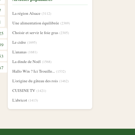
7
La région Alsace
(3112)
1
Une alimentation équilibrée
(2369)
Choisir et servir le foie gras
25
(2305)
Le cidre
(1695)
39
L'ananas
(1681)
53
La dinde de Noël
(1568)
67
Hallo Win ? Ici Trouille...
(1532)
L'origine du gâteau des rois
(1462)
CUISINE TV
(1421)
L'abricot
(1413)