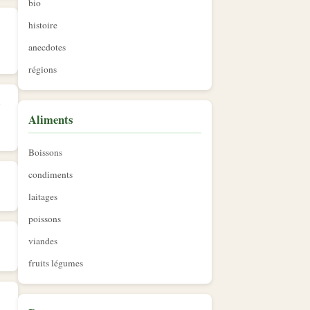
bio
histoire
anecdotes
régions
a
Aliments
Boissons
condiments
laitages
poissons
viandes
fruits légumes