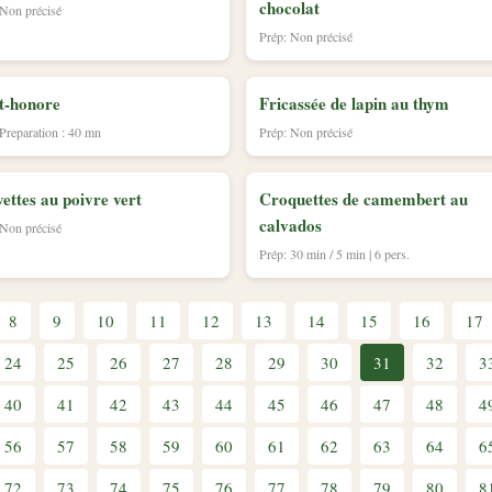
chocolat
 Non précisé
Prép: Non précisé
t-honore
Fricassée de lapin au thym
 Preparation : 40 mn
Prép: Non précisé
ettes au poivre vert
Croquettes de camembert au
calvados
 Non précisé
Prép: 30 min / 5 min | 6 pers.
8
9
10
11
12
13
14
15
16
17
24
25
26
27
28
29
30
31
32
3
40
41
42
43
44
45
46
47
48
4
56
57
58
59
60
61
62
63
64
6
72
73
74
75
76
77
78
79
80
8