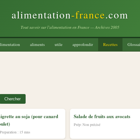
alimentation
-france
.com
Tout savoir sur l'alimentation en France — Archives 2005
limentation
aliments
utile
approfondir
Recettes
Glossai
Chercher
igrette au soja (pour canard
Salade de fruits aux avocats
oulet)
Prép: Non précisé
 Preparation : 15 mns