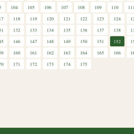
3
104
105
106
107
108
109
110
11
17
118
119
120
121
122
123
124
1
31
132
133
134
135
136
137
138
1
45
146
147
148
149
150
151
152
1
59
160
161
162
163
164
165
166
1
70
171
172
173
174
175