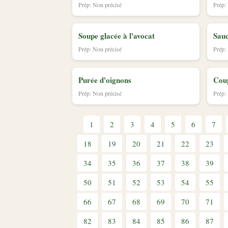
Prép: Non précisé
Prép:
Soupe glacée à l'avocat
Sauc
Prép: Non précisé
Prép:
Purée d'oignons
Coup
Prép: Non précisé
Prép:
1
2
3
4
5
6
7
18
19
20
21
22
23
34
35
36
37
38
39
50
51
52
53
54
55
66
67
68
69
70
71
82
83
84
85
86
87