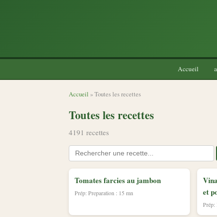
Accueil
a
Accueil
» Toutes les recettes
Toutes les recettes
4191 recettes
Tomates farcies au jambon
Vina
et p
Prép: Preparation : 15 mn
Prép: