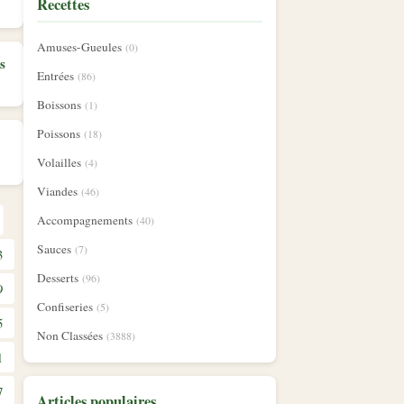
Recettes
Amuses-Gueules
(0)
s
Entrées
(86)
Boissons
(1)
Poissons
(18)
Volailles
(4)
Viandes
(46)
Accompagnements
(40)
Sauces
(7)
3
Desserts
(96)
9
Confiseries
(5)
5
Non Classées
(3888)
1
7
Articles populaires