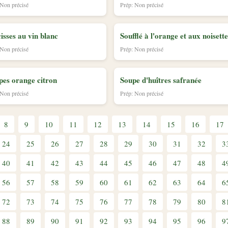
 Non précisé
Prép: Non précisé
isses au vin blanc
Soufflé à l'orange et aux noisette
 Non précisé
Prép: Non précisé
es orange citron
Soupe d'huîtres safranée
 Non précisé
Prép: Non précisé
8
9
10
11
12
13
14
15
16
17
24
25
26
27
28
29
30
31
32
3
40
41
42
43
44
45
46
47
48
4
56
57
58
59
60
61
62
63
64
6
72
73
74
75
76
77
78
79
80
8
88
89
90
91
92
93
94
95
96
9