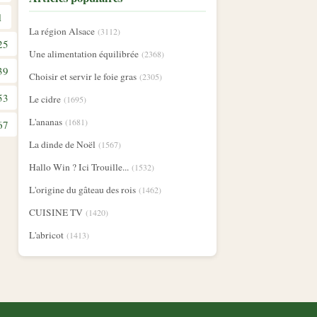
1
La région Alsace
(3112)
25
Une alimentation équilibrée
(2368)
39
Choisir et servir le foie gras
(2305)
53
Le cidre
(1695)
L'ananas
(1681)
67
La dinde de Noël
(1567)
Hallo Win ? Ici Trouille...
(1532)
L'origine du gâteau des rois
(1462)
CUISINE TV
(1420)
L'abricot
(1413)