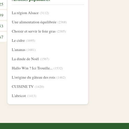
25
La région Alsace
(3112)
39
Une alimentation équilibrée
(2368)
53
Choisir et servir le foie gras
(2305)
67
Le cidre
(1695)
L'ananas
(1681)
La dinde de Noël
(1567)
Hallo Win ? Ici Trouille...
(1532)
L'origine du gâteau des rois
(1462)
CUISINE TV
(1420)
L'abricot
(1413)