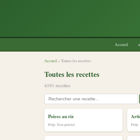
Accueil
a
Accueil
» Toutes les recettes
Toutes les recettes
4191 recettes
Poires au riz
Arti
Prép: Non précisé
Prép: