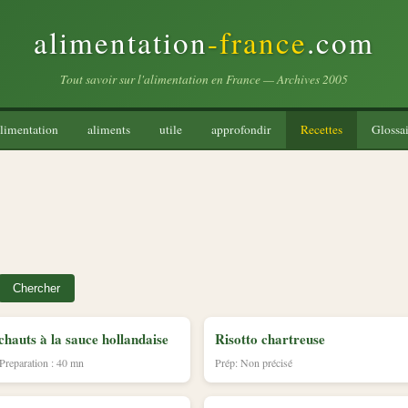
alimentation
-france
.com
Tout savoir sur l'alimentation en France — Archives 2005
limentation
aliments
utile
approfondir
Recettes
Glossai
Chercher
chauts à la sauce hollandaise
Risotto chartreuse
 Preparation : 40 mn
Prép: Non précisé