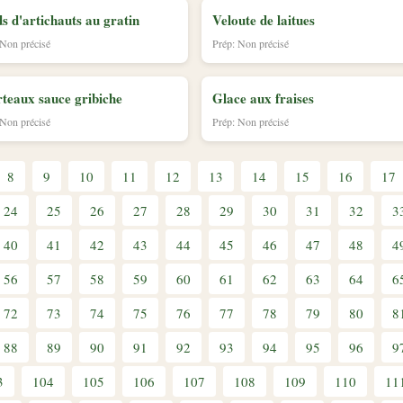
s d'artichauts au gratin
Veloute de laitues
 Non précisé
Prép: Non précisé
teaux sauce gribiche
Glace aux fraises
 Non précisé
Prép: Non précisé
8
9
10
11
12
13
14
15
16
17
24
25
26
27
28
29
30
31
32
3
40
41
42
43
44
45
46
47
48
4
56
57
58
59
60
61
62
63
64
6
72
73
74
75
76
77
78
79
80
8
88
89
90
91
92
93
94
95
96
9
3
104
105
106
107
108
109
110
11