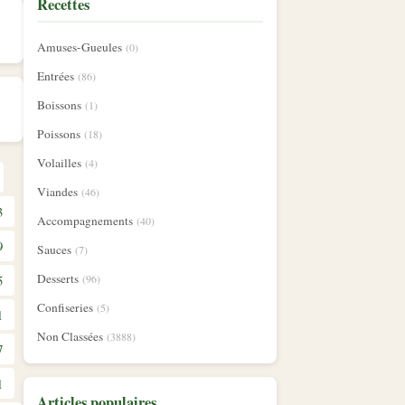
Recettes
Amuses-Gueules
(0)
Entrées
(86)
Boissons
(1)
Poissons
(18)
Volailles
(4)
Viandes
(46)
3
Accompagnements
(40)
9
Sauces
(7)
Desserts
5
(96)
Confiseries
(5)
1
Non Classées
(3888)
7
1
Articles populaires