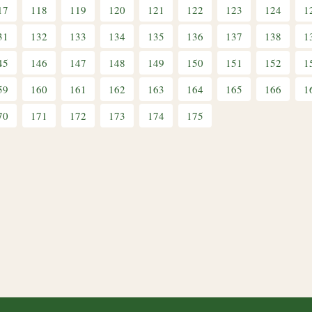
17
118
119
120
121
122
123
124
1
31
132
133
134
135
136
137
138
1
45
146
147
148
149
150
151
152
1
59
160
161
162
163
164
165
166
1
70
171
172
173
174
175