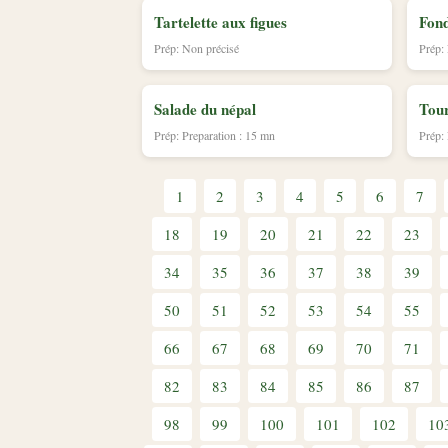
Tartelette aux figues
Fond
Prép: Non précisé
Prép:
Salade du népal
Tour
Prép: Preparation : 15 mn
Prép:
1
2
3
4
5
6
7
18
19
20
21
22
23
34
35
36
37
38
39
50
51
52
53
54
55
66
67
68
69
70
71
82
83
84
85
86
87
98
99
100
101
102
10