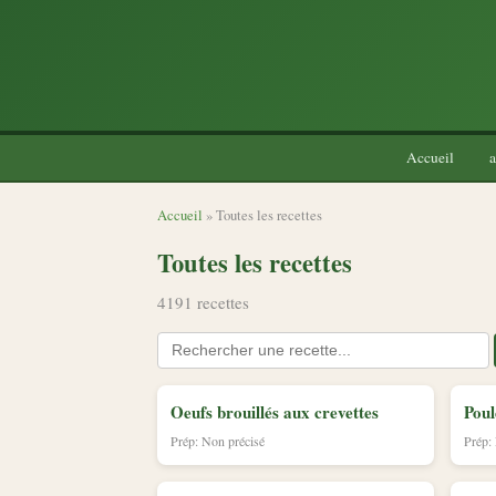
Accueil
a
Accueil
» Toutes les recettes
Toutes les recettes
4191 recettes
Oeufs brouillés aux crevettes
Poul
Prép: Non précisé
Prép: