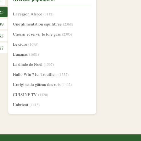
1
25
La région Alsace
(3112)
39
Une alimentation équilibrée
(2368)
Choisir et servir le foie gras
(2305)
53
Le cidre
(1695)
67
L'ananas
(1681)
La dinde de Noël
(1567)
Hallo Win ? Ici Trouille...
(1532)
L'origine du gâteau des rois
(1462)
CUISINE TV
(1420)
L'abricot
(1413)