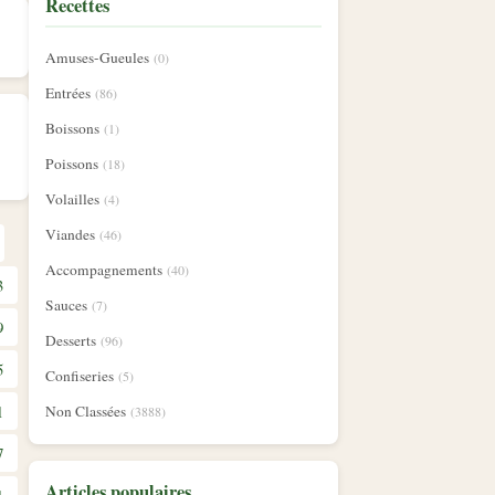
Recettes
Amuses-Gueules
(0)
Entrées
(86)
Boissons
(1)
Poissons
(18)
Volailles
(4)
Viandes
(46)
Accompagnements
(40)
3
Sauces
(7)
9
Desserts
(96)
5
Confiseries
(5)
1
Non Classées
(3888)
7
Articles populaires