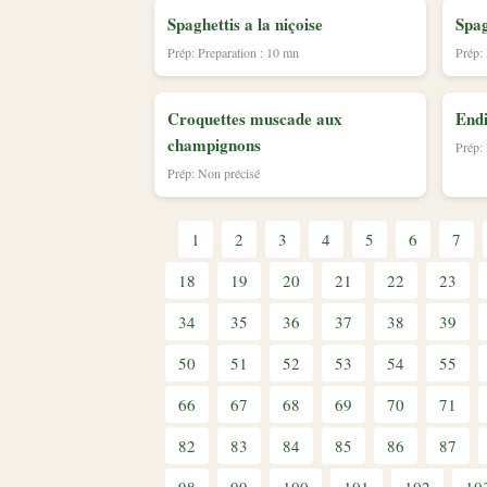
Spaghettis a la niçoise
Spag
Prép: Preparation : 10 mn
Prép:
Croquettes muscade aux
Endi
champignons
Prép:
Prép: Non précisé
1
2
3
4
5
6
7
18
19
20
21
22
23
34
35
36
37
38
39
50
51
52
53
54
55
66
67
68
69
70
71
82
83
84
85
86
87