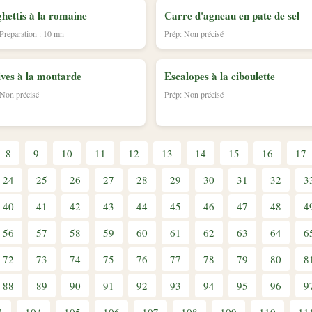
hettis à la romaine
Carre d'agneau en pate de sel
 Preparation : 10 mn
Prép: Non précisé
ves à la moutarde
Escalopes à la ciboulette
 Non précisé
Prép: Non précisé
8
9
10
11
12
13
14
15
16
17
24
25
26
27
28
29
30
31
32
3
40
41
42
43
44
45
46
47
48
4
56
57
58
59
60
61
62
63
64
6
72
73
74
75
76
77
78
79
80
8
88
89
90
91
92
93
94
95
96
9