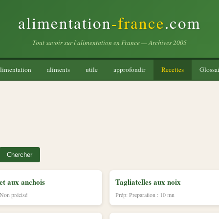
alimentation
-france
.com
Tout savoir sur l'alimentation en France — Archives 2005
limentation
aliments
utile
approfondir
Recettes
Glossai
Chercher
et aux anchois
Tagliatelles aux noix
 Non précisé
Prép: Preparation : 10 mn