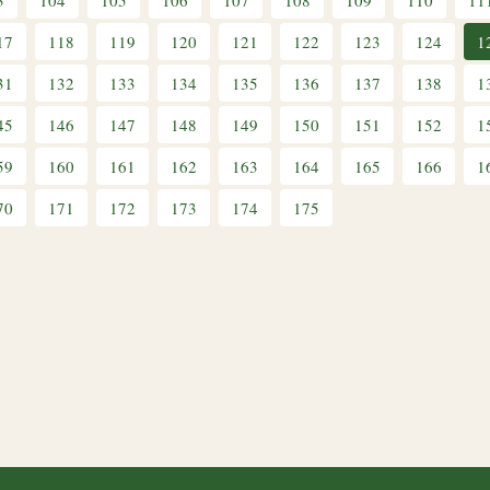
3
104
105
106
107
108
109
110
11
17
118
119
120
121
122
123
124
1
31
132
133
134
135
136
137
138
1
45
146
147
148
149
150
151
152
1
59
160
161
162
163
164
165
166
1
70
171
172
173
174
175