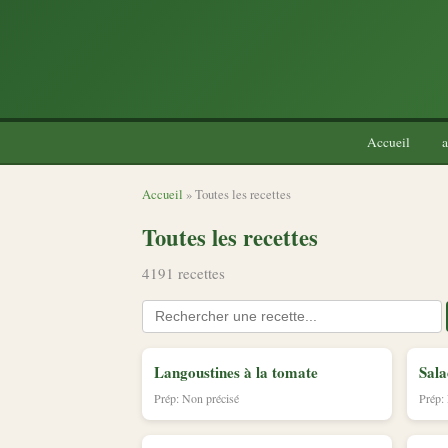
Accueil
a
Accueil
» Toutes les recettes
Toutes les recettes
4191 recettes
Langoustines à la tomate
Sal
Prép: Non précisé
Prép: