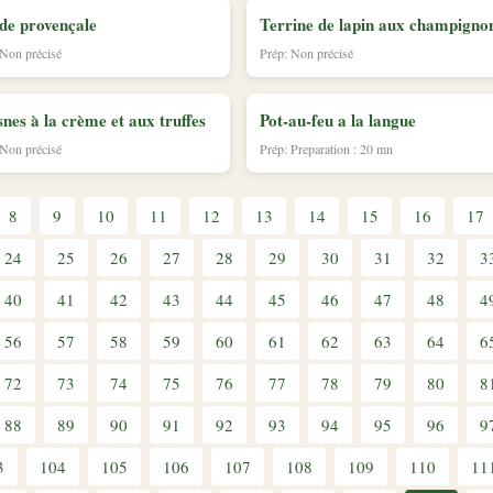
de provençale
Terrine de lapin aux champigno
 Non précisé
Prép: Non précisé
nes à la crème et aux truffes
Pot-au-feu a la langue
 Non précisé
Prép: Preparation : 20 mn
8
9
10
11
12
13
14
15
16
17
24
25
26
27
28
29
30
31
32
3
40
41
42
43
44
45
46
47
48
4
56
57
58
59
60
61
62
63
64
6
72
73
74
75
76
77
78
79
80
8
88
89
90
91
92
93
94
95
96
9
3
104
105
106
107
108
109
110
11