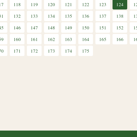
17
118
119
120
121
122
123
124
1
31
132
133
134
135
136
137
138
1
45
146
147
148
149
150
151
152
1
59
160
161
162
163
164
165
166
1
70
171
172
173
174
175