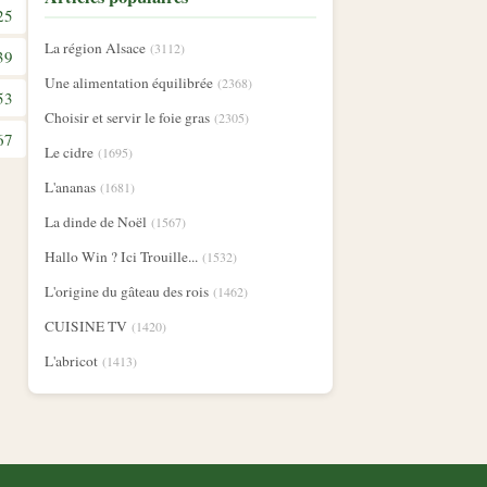
25
La région Alsace
(3112)
39
Une alimentation équilibrée
(2368)
53
Choisir et servir le foie gras
(2305)
67
Le cidre
(1695)
L'ananas
(1681)
La dinde de Noël
(1567)
Hallo Win ? Ici Trouille...
(1532)
L'origine du gâteau des rois
(1462)
CUISINE TV
(1420)
L'abricot
(1413)