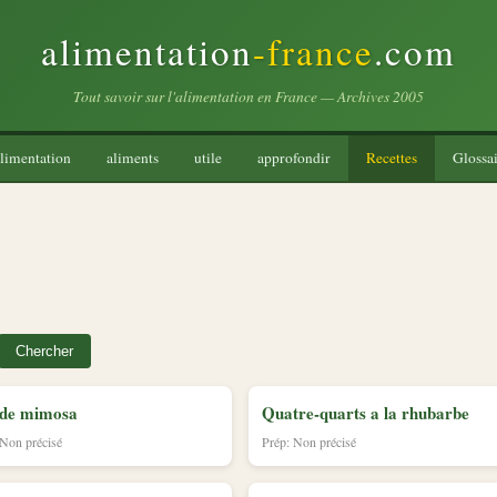
alimentation
-france
.com
Tout savoir sur l'alimentation en France — Archives 2005
limentation
aliments
utile
approfondir
Recettes
Glossai
Chercher
ade mimosa
Quatre-quarts a la rhubarbe
 Non précisé
Prép: Non précisé