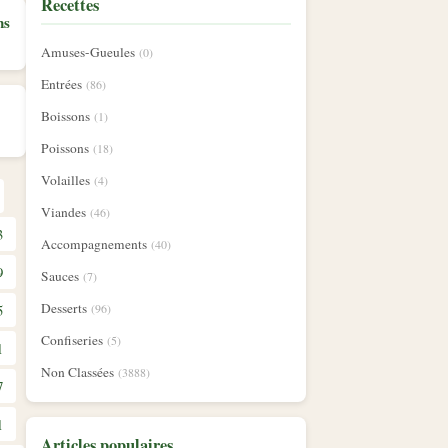
Recettes
ns
Amuses-Gueules
(0)
Entrées
(86)
Boissons
(1)
Poissons
(18)
Volailles
(4)
Viandes
(46)
3
Accompagnements
(40)
9
Sauces
(7)
Desserts
5
(96)
Confiseries
(5)
1
Non Classées
(3888)
7
1
Articles populaires