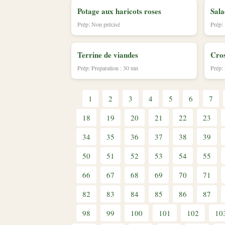
Potage aux haricots roses
Sala
Prép: Non précisé
Prép:
Terrine de viandes
Cros
Prép: Preparation : 30 mn
Prép:
1
2
3
4
5
6
7
18
19
20
21
22
23
34
35
36
37
38
39
50
51
52
53
54
55
66
67
68
69
70
71
82
83
84
85
86
87
98
99
100
101
102
10