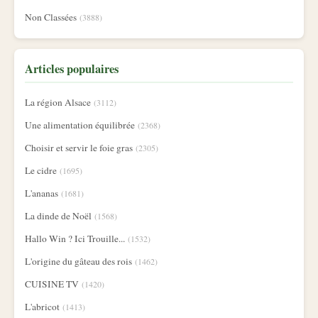
Non Classées
(3888)
Articles populaires
La région Alsace
(3112)
Une alimentation équilibrée
(2368)
Choisir et servir le foie gras
(2305)
Le cidre
(1695)
L'ananas
(1681)
La dinde de Noël
(1568)
Hallo Win ? Ici Trouille...
(1532)
L'origine du gâteau des rois
(1462)
CUISINE TV
(1420)
L'abricot
(1413)