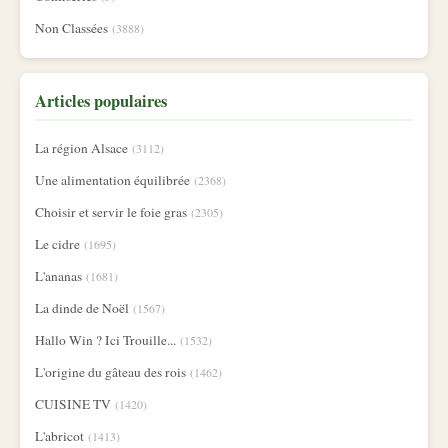
Non Classées
(3888)
Articles populaires
La région Alsace
(3112)
Une alimentation équilibrée
(2368)
Choisir et servir le foie gras
(2305)
Le cidre
(1695)
L'ananas
(1681)
La dinde de Noël
(1567)
Hallo Win ? Ici Trouille...
(1532)
L'origine du gâteau des rois
(1462)
CUISINE TV
(1420)
L'abricot
(1413)