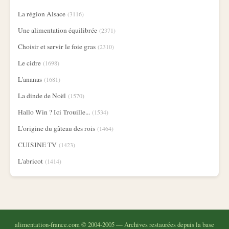
La région Alsace
(3116)
Une alimentation équilibrée
(2371)
Choisir et servir le foie gras
(2310)
Le cidre
(1698)
L'ananas
(1681)
La dinde de Noël
(1570)
Hallo Win ? Ici Trouille...
(1534)
L'origine du gâteau des rois
(1464)
CUISINE TV
(1423)
L'abricot
(1414)
alimentation-france.com © 2004-2005 — Archives restaurées depuis la base